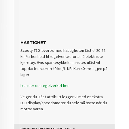
HASTIGHET
Scooty T10 leveres med hastigheten låst til 20-22
km/t i henhold til regelverket for små elektriske
kjøretøy. Hvis sparkesykkelen ønskes ulåst vil
toppfarten være +40 km/t. NB! Kun 40km/t igjen på
lager
Les mer om regelverket her.
Velger du ulåst attributt legger vi med et ekstra
LCD display/speedometer du selv må bytte når du
mottar varen.