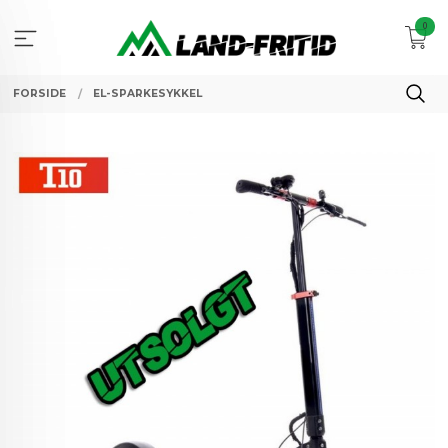
Gå
0
til
innholdet
FORSIDE
EL-SPARKESYKKEL