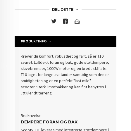
DEL DETTE
PRODUKTINFO
Krever du komfort, robusthet og fart, så er T10
svaret. Luftdekk foran og bak, gode støtdempere,
skivebremser, 1000W motor og en bredt ståflate.
T10 laget for lange avstander samtidig som den er
smidigheten og er en perfekt "last mile"
scooter. Sterk i motbakker og kan fint benyttes i
litt ulendt terreng
.
Beskrivelse
DEMPERE FORAN OG BAK
Scooty T10 leveres med integrerte støtdempere i