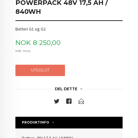
POWERPACK 48V 17,5 AH /
840WH
Batteri G1 og G2
Pris
NOK
8 250,00
inkl. mva.
UTSOLGT
DEL DETTE
PRODUKTINFO