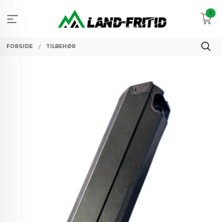
Gå
0
til
innholdet
FORSIDE
TILBEHØR